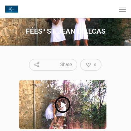
FÉES³ ST JEAN D’ALCAS
Share
0