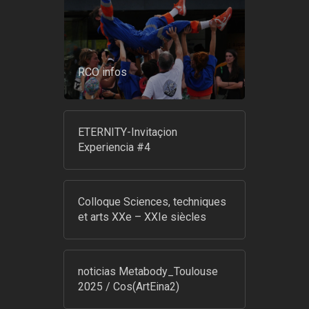
RCO infos
ETERNITY-Invitaçion
Experiencia #4
Colloque Sciences, techniques
et arts XXe – XXIe siècles
noticias Metabody_Toulouse
2025 / Cos(ArtEina2)