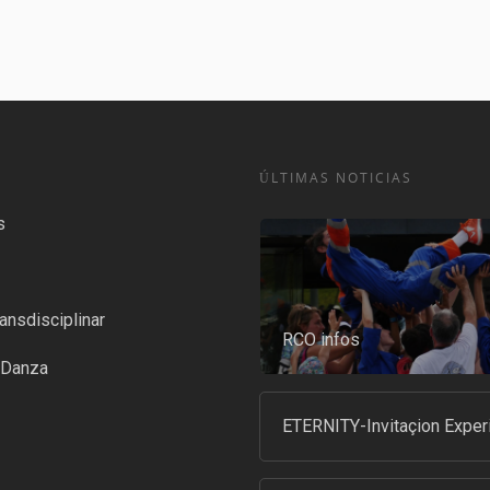
ÚLTIMAS NOTICIAS
s
ansdisciplinar
RCO infos
-Danza
ETERNITY-Invitaçion Exper