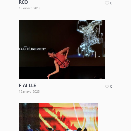
RCO
0
18 enero 2018
F_AI_LLE
0
12 mayo 2023