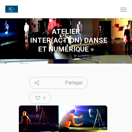
ATELIER
« INTER(ACTION) DANSE
ET NUMÉRIQUE »
Partager
0