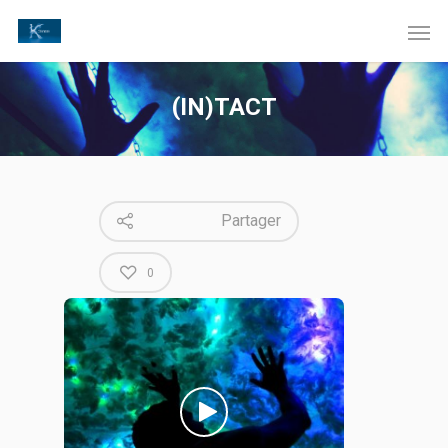
(IN)TACT
Partager
0