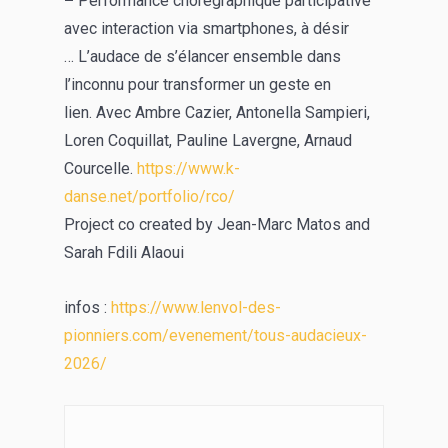
–
Performance chorégraphique participative
avec interaction via smartphones, à désir
… L’audace de s’élancer ensemble dans
l’inconnu pour transformer un geste en
lien. Avec Ambre Cazier, Antonella Sampieri,
Loren Coquillat, Pauline Lavergne, Arnaud
Courcelle.
https://www.k-
danse.net/portfolio/rco/
Project co created by Jean-Marc Matos and
Sarah Fdili Alaoui
infos :
https://www.lenvol-des-
pionniers.com/evenement/tous-audacieux-
2026/