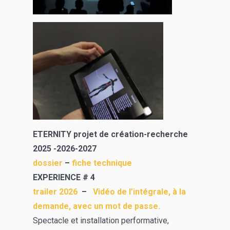
ETERNITY projet de création-recherche
2025 -2026-2027
dossier
–
fiche technique
EXPERIENCE # 4
trailer 2026
–
Vidéo de l’intégrale, à la
demande, avec un mot de passe.
Spectacle et installation performative,