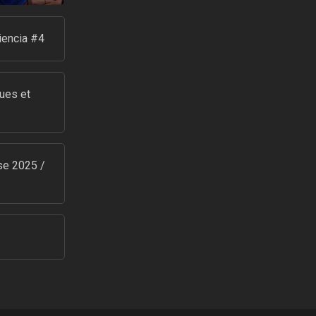
iencia #4
ues et
se 2025 /