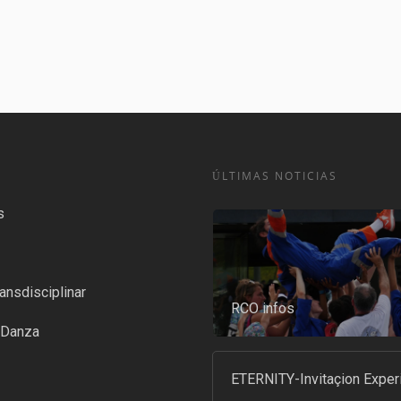
ÚLTIMAS NOTICIAS
s
ansdisciplinar
RCO infos
-Danza
ETERNITY-Invitaçion Exper