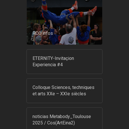
RCO infos
ETERNITY-Invitaçion
Experiencia #4
Colloque Sciences, techniques
et arts XXe – XXIe siècles
noticias Metabody_Toulouse
2025 / Cos(ArtEina2)