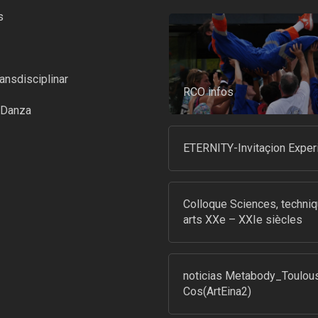
s
ansdisciplinar
RCO infos
-Danza
ETERNITY-Invitaçion Exper
Colloque Sciences, techniq
arts XXe – XXIe siècles
noticias Metabody_Toulou
Cos(ArtEina2)