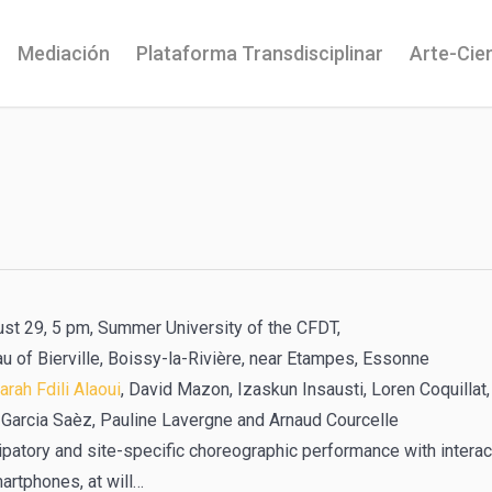
Mediación
Plataforma Transdisciplinar
Arte-Cie
ust 29, 5 pm, Summer University of the CFDT,
u of Bierville, Boissy-la-Rivière, near Etampes, Essonne
arah Fdili Alaoui
, David Mazon, Izaskun Insausti, Loren Coquillat,
 Garcia Saèz, Pauline Lavergne and Arnaud Courcelle
ipatory and site-specific choreographic performance with interac
artphones, at will…