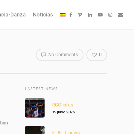
ncia-Danza
Noticias
No Comments
0
LASTEST NEWS
RCO infos
19 junio 2026
tion
F_AI_L news