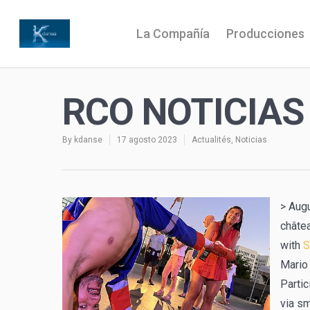
La Compañía
Producciones
RCO NOTICIAS
By
kdanse
17 agosto 2023
Actualités
,
Noticias
> Aug
châtea
with
S
Mario
Partic
via sm