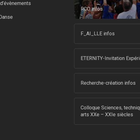
n d’évènements
RCO infos
-Danse
F_AI_LLE infos
ETERNITY-Invitation Expér
Recherche-création infos
Colloque Sciences, techniq
arts XXe – XXIe siècles