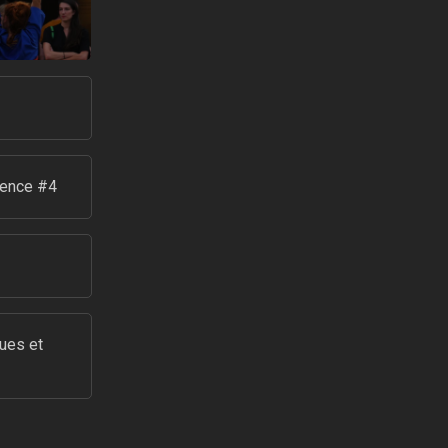
ience #4
ues et