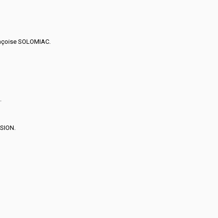
rançoise SOLOMIAC.
.
SSION.