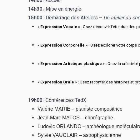
14h00
: Accueil
14h30
: Mise en énergie
15h00
: Démarrage des Ateliers –
Un atelier au cho
«
Expression Vocale
» : Osez découvrir l’étendue des 
«
Expression Corporelle
» : Osez explorer votre corp
«
Expression Artistique plastique
» : Osez la créativi
«
Expression Orale
» : Osez raconter des histoires et 
19h00
: Conférences TedX
Valérie MARIE – pianiste compositrice
Jean-Marc MATOS – chorégraphe
Ludovic ORLANDO – archéologue moléculair
Sylvie VAUCLAIR – astrophysicienne