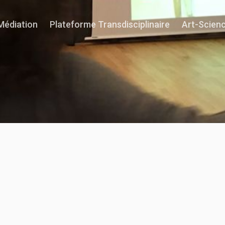
Médiation
Plateforme Transdisciplinaire
Art-Scien