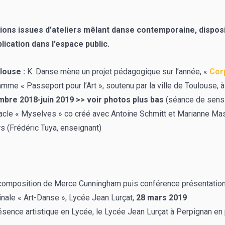
ions issues d’ateliers mêlant danse contemporaine, disposit
plication dans l’espace public.
louse :
K. Danse mène un projet pédagogique sur l’année, «
Cor
mme « Passeport pour l’Art », soutenu par la ville de Toulouse, à
bre 2018-juin 2019 >> voir photos plus bas
(séance de sensib
acle « Myselves » co créé avec Antoine Schmitt et Marianne Ma
s (Frédéric Tuya, enseignant)
 composition de Merce Cunningham puis conférence présentation d
inale « Art-Danse », Lycée Jean Lurçat,
28 mars 2019
ésence artistique en Lycée, le Lycée Jean Lurçat à Perpignan en