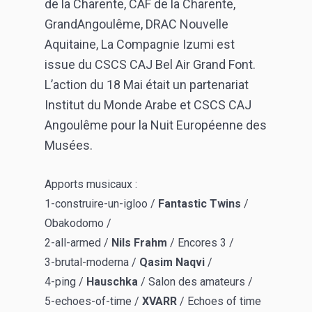
de la Charente,
CAF de la Charente,
GrandAngoulême,
DRAC Nouvelle
Aquitaine,
La Compagnie Izumi est
issue du CSCS CAJ Bel Air Grand Font.
L’action du 18 Mai était un partenariat
Institut du Monde Arabe et CSCS CAJ
Angoulême pour la Nuit Européenne des
Musées.
Apports musicaux :
1-construire-un-igloo /
Fantastic Twins
/
Obakodomo /
2-all-armed /
Nils Frahm
/ Encores 3 /
3-brutal-moderna /
Qasim Naqvi
/
4-ping /
Hauschka
/ Salon des amateurs /
5-echoes-of-time /
XVARR
/ Echoes of time