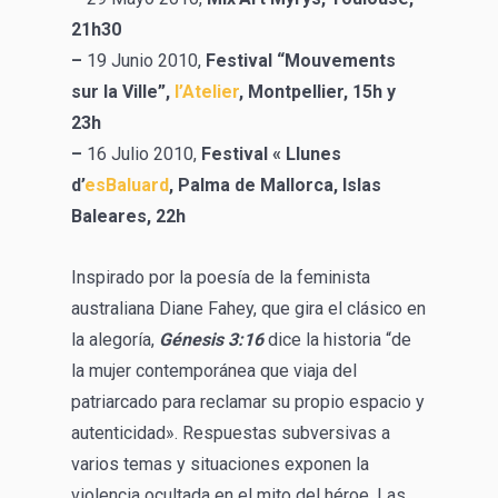
21h30
–
19 Junio 2010,
Festival “Mouvements
sur la Ville”,
l’Atelier
, Montpellier
, 15h y
23h
–
16 Julio 2010,
Festival « Llunes
d’
esBaluard
, Palma de Mallorca, Islas
Baleares, 22h
Inspirado por la poesía de la feminista
australiana Diane Fahey, que gira el clásico en
la alegoría,
Génesis 3:16
dice la historia “de
la mujer contemporánea que viaja del
patriarcado para reclamar su propio espacio y
autenticidad». Respuestas subversivas a
varios temas y situaciones exponen la
violencia ocultada en el mito del héroe. Las