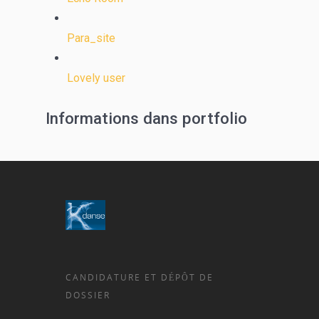
Para_site
Lovely user
Informations dans portfolio
CANDIDATURE ET DÉPÔT DE
DOSSIER