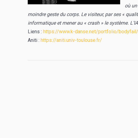
où un 
moindre geste du corps. Le visiteur, par ses « qual
informatique et mener au « crash » le système. L’I
Liens :
https://www.k-danse.net/portfolio/bodyfail
Aniti :
https://aniti.univ-toulouse.fr/