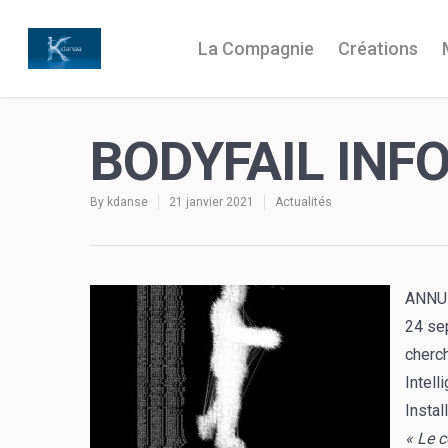
La Compagnie
Créations
BODYFAIL INF
By
kdanse
21 janvier 2021
Actualités
ANNU
24 se
cherch
Intell
Instal
« Le c