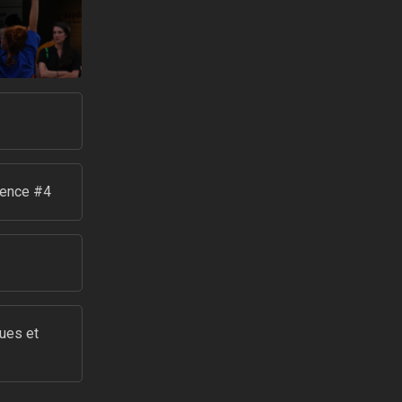
ience #4
ues et