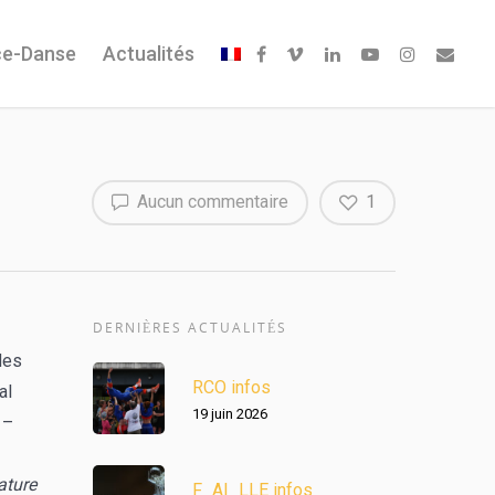
ce-Danse
Actualités
Aucun commentaire
1
DERNIÈRES ACTUALITÉS
des
RCO infos
al
19 juin 2026
 –
ature
F_AI_LLE infos