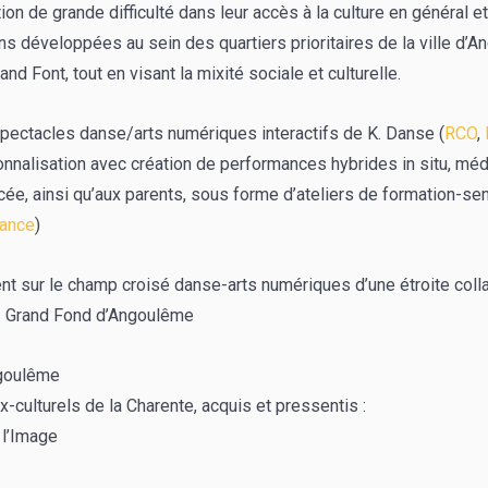
tion de grande difficulté dans leur accès à la culture en général e
ns développées au sein des quartiers prioritaires de la ville d’A
rand Font, tout en visant la mixité sociale et culturelle.
spectacles danse/arts numériques interactifs de K. Danse (
RCO
,
onnalisation avec création de performances hybrides in situ, médi
cée, ainsi qu’aux parents, sous forme d’ateliers de formation-sen
fance
)
ent sur le champ croisé danse-arts numériques d’une étroite coll
 – Grand Fond d’Angoulême
ngoulême
x-culturels de la Charente, acquis et pressentis :
 l’Image