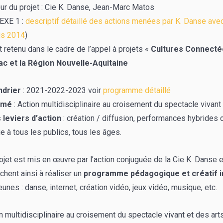
ur du projet : Cie K. Danse, Jean-Marc Matos
EXE 1 :
descriptif détaillé des actions menées par K. Danse av
is 2014
)
t retenu dans le cadre de l’appel à projets «
Cultures Connecté
ac et la Région Nouvelle-Aquitaine
ndrier
: 2021-2022-2023 voir
programme détaillé
umé
: Action multidisciplinaire au croisement du spectacle vivant
 leviers d’action
: création / diffusion, performances hybrides 
ie à tous les publics, tous les âges.
ojet est mis en œuvre par l’action conjuguée de la Cie K. Danse 
achent ainsi à réaliser un
programme pédagogique et créatif 
eunes : danse, internet, création vidéo, jeux vidéo, musique, etc.
n multidisciplinaire au croisement du spectacle vivant et des art