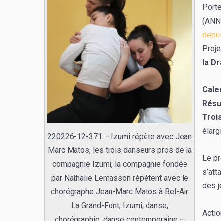
Porte
(ANN
depu
Proje
la Dr
Cale
Rés
Trois
élarg
220226-12-371 – Izumi répète avec Jean
Marc Matos, les trois danseurs pros de la
Le pr
compagnie Izumi, la compagnie fondée
s’att
par Nathalie Lemasson répètent avec le
des j
chorégraphe Jean-Marc Matos à Bel-Air
La Grand-Font, Izumi, danse,
Actio
chorégraphie, danse contemporaine –