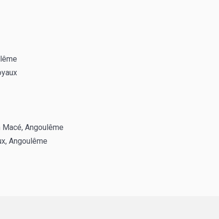
ulême
oyaux
an Macé, Angoulême
ux, Angoulême