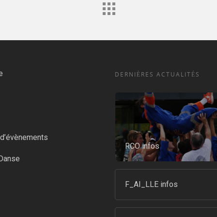
e
DERNIÈRES ACTUALITÉS
n d’évènements
RCO infos
-Danse
F_AI_LLE infos